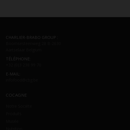
CHARLIER-BRABO GROUP :
Boomsesteenweg 28 B-2630
Aartselaar Belgium
TÉLÉPHONE:
+32 (0)3 238 99 70
E-MAIL:
infofood@cbg.be
COCAGNE
Notre Sociéte
Produits
Musée
Nutrition