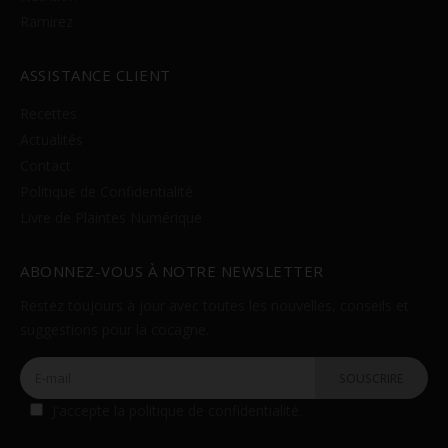
Ramirez
ASSISTANCE CLIENT
Recettes
Actualités
Contact
Politique de Confidentialité
Livre de Plaintes Numérique
ABONNEZ-VOUS À NOTRE NEWSLETTER
Restez toujours à jour avec toutes les nouvelles, conseils et
suggestions pour la cocagne.
J'accepte la
politique de confidentialité
.