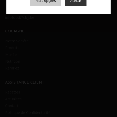
Mais opções
Aceitar
+32 (0)3 238 99 70
E-MAIL:
Armazenamento de Anúncios
infofood@cbg.be
Armazenamento de Análises
Adições
COCAGNE
Consentimento Google Ads, Google Shopping e Google
Play.
Notre Sociéte
Consentimento para Remarketing
Produits
Permitir suporte a funcionalidades do site.
Permitir personalização e recomendações de video.
Musée
Permitir armazanamento relacionado à segurança,
Nutrition
autenticação e prevenção de fraudes.
Ramirez
ID de Rastreamento Negado
Consentimento Extra
ASSISTANCE CLIENT
Anúncios Não Personalizados
Para rejeitar os cookies, desmarque as caixas de
Recettes
seleção e clique no botão ACEITAR.
Actualités
Contact
Politique de Confidentialité