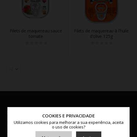
Filets de maquereau sauce
Filets de maquereau à l’huile
tomate
d’olive 125g
0
out of 5
0
out of 5
CHARLIER-BRABO GROUP :
COOKIES E PRIVACIDADE
Boomsesteenweg 28 B-2630
Utilizamos cookies para melhorar a sua experiência, aceita
Aartselaar Belgium
o uso de cookies?
TÉLÉPHONE: