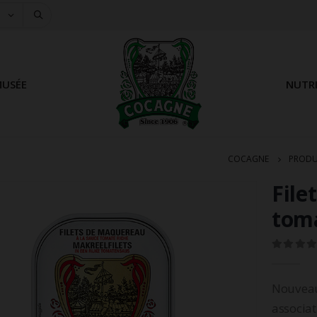
USÉE
NUTR
COCAGNE
PRODU
File
tom
0
out of 
Nouveau
associat