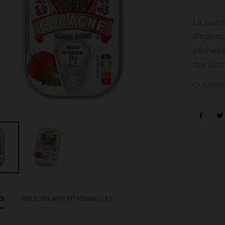
!
La sauce
d’épice
pêchés s
des arôm
CATEGORY
0)
VALEURS NUTRITIONNELLES