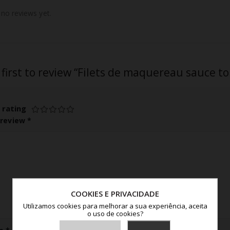
 no reviews yet.
 first to review “Filets de maquereau sauce t
 rating
 review
*
COOKIES E PRIVACIDADE
Utilizamos cookies para melhorar a sua experiência, aceita
o uso de cookies?