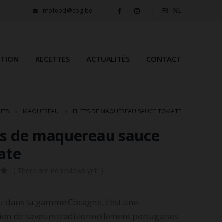
infofood@cbg.be
FR
NL
ITION
RECETTES
ACTUALITÉS
CONTACT
ITS
MAQUEREAU
FILETS DE MAQUEREAU SAUCE TOMATE
ts de maquereau sauce
ate
( There are no reviews yet. )
5
 dans la gamme Cocagne, c’est une
ion de saveurs traditionnellement portugaises