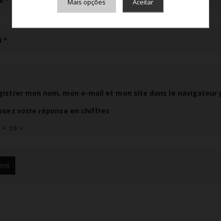
e
*
Mais opções
Aceitar
Armazenamento de Anúncios
Armazenamento de Análises
l
*
Adições
Consentimento Google Ads, Google Shopping e Google
Play.
Consentimento para Remarketing
gistrer mon nom, mon e-mail et mon site dans le navigateur
Permitir suporte a funcionalidades do site.
issez votre réponse en chiffres
Permitir personalização e recomendações de video.
Permitir armazanamento relacionado à segurança,
 + 16 =
autenticação e prevenção de fraudes.
ID de Rastreamento Negado
Consentimento Extra
Anúncios Não Personalizados
Para rejeitar os cookies, desmarque as caixas de
seleção e clique no botão ACEITAR.