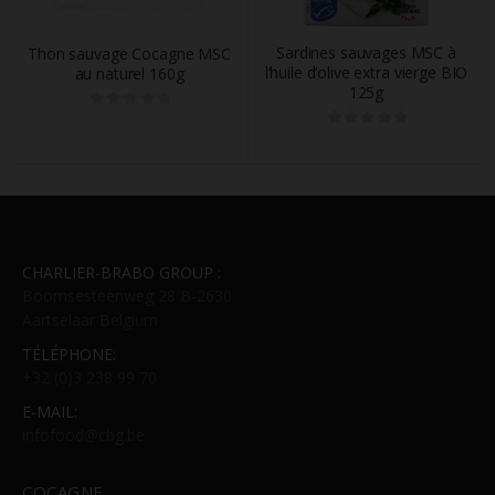
Sardines sauvages MSC à
Thon sauvage Cocagne MSC
l’huile d’olive extra vierge BIO
huile d’olive 385g
125g
0
out of 5
0
out of 5
CHARLIER-BRABO GROUP :
Boomsesteenweg 28 B-2630
Aartselaar Belgium
TÉLÉPHONE:
+32 (0)3 238 99 70
E-MAIL:
infofood@cbg.be
COCAGNE