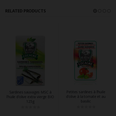
Play.
Consentimento para Remarketing
RELATED PRODUCTS
Permitir suporte a funcionalidades do site.
Permitir personalização e recomendações de video.
Permitir armazanamento relacionado à segurança,
autenticação e prevenção de fraudes.
ID de Rastreamento Negado
Consentimento Extra
Anúncios Não Personalizados
Para rejeitar os cookies, desmarque as caixas de
seleção e clique no botão ACEITAR.
Petites sardines à l’huile
Sardines sauvages MSC à
d’olive à la tomate et au
l’huile d’olive extra vierge BIO
basilic
125g
0
out of 5
0
out of 5