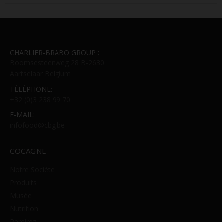
CHARLIER-BRABO GROUP :
Boomsesteenweg 28 B-2630
Aartselaar Belgium
TÉLÉPHONE:
+32 (0)3 238 99 70
E-MAIL:
infofood@cbg.be
COCAGNE
Notre Sociéte
Produits
Musée
Nutrition
Ramirez