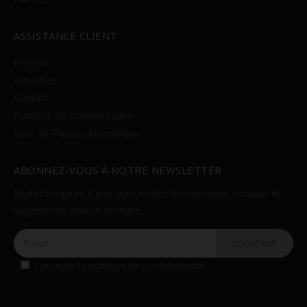
ASSISTANCE CLIENT
Recettes
Actualités
Contact
Politique de Confidentialité
Livre de Plaintes Numérique
ABONNEZ-VOUS À NOTRE NEWSLETTER
Restez toujours à jour avec toutes les nouvelles, conseils et
suggestions pour la cocagne.
J'accepte la
politique de confidentialité
.