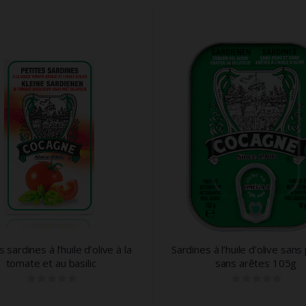
Permitir personalização e recomendações de video.
Permitir armazanamento relacionado à segurança,
autenticação e prevenção de fraudes.
ID de Rastreamento Negado
Consentimento Extra
Anúncios Não Personalizados
Para rejeitar os cookies, desmarque as caixas de
seleção e clique no botão ACEITAR.
s à l’huile d’olive sans peau et
Sardines à l’huile d’olive 
sans arêtes 105g
0
out of 5
0
out of 5