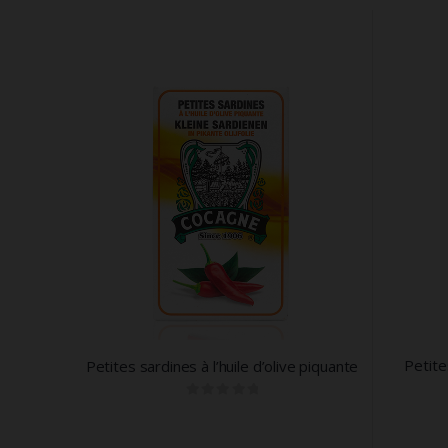
Sardine
e piquante
Petites sardines à l’huile d’olive à la
tomate et au basilic
0
out of 5