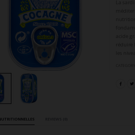
La sardi
méditer
nutritio
fondame
acide gr
réduire 
les nive
CATEGORY
NUTRITIONNELLES
REVIEWS (0)