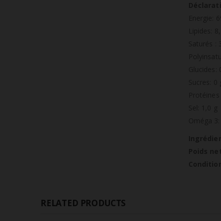
Déclarati
Energie: 6
Lipides: 8
Saturés : 
Polyinsatu
Glucides: 
Sucres: 0 
Protéines 
Sel: 1,0 g
Oméga 3: 
Ingrédie
Poids net
Conditio
RELATED PRODUCTS