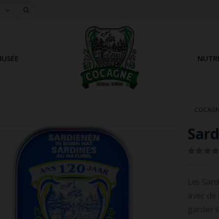
USÉE
NUTR
COCAGN
Sard
0
out of 
Les Sard
avec de 
garder s