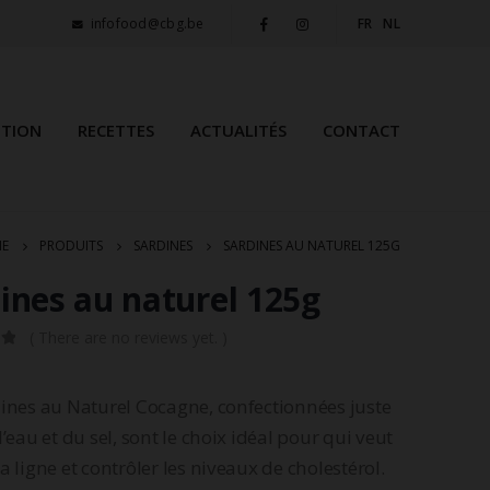
infofood@cbg.be
FR
NL
ITION
RECETTES
ACTUALITÉS
CONTACT
E
PRODUITS
SARDINES
SARDINES AU NATUREL 125G
ines au naturel 125g
( There are no reviews yet. )
5
ines au Naturel Cocagne, confectionnées juste
l’eau et du sel, sont le choix idéal pour qui veut
a ligne et contrôler les niveaux de cholestérol.