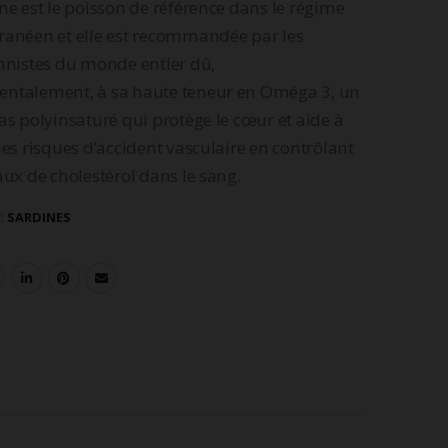
ne est le poisson de référence dans le régime
ranéen et elle est recommandée par les
nnistes du monde entier dû,
ntalement, à sa haute teneur en Oméga 3, un
as polyinsaturé qui protège le cœur et aide à
les risques d’accident vasculaire en contrôlant
aux de cholestérol dans le sang.
:
SARDINES