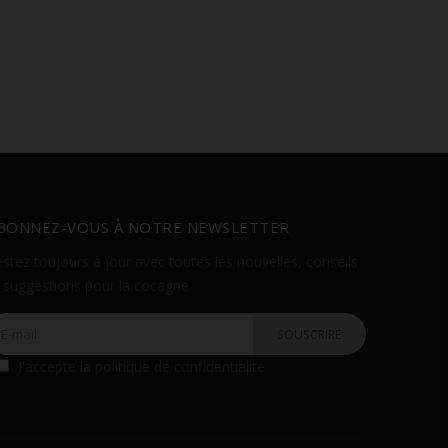
BONNEZ-VOUS À NOTRE NEWSLETTER
stez toujours à jour avec toutes les nouvelles, conseils
 suggestions pour la cocagne.
J'accepte la
politique de confidentialité
.