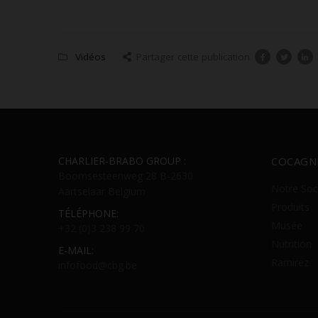
Vidéos
Partager cette publication
CHARLIER-BRABO GROUP :
COCAGN
Boomsesteenweg 28 B-2630
Notre Soc
Aartselaar Belgium
Produits
TÉLÉPHONE:
Musée
+32 (0)3 238 99 70
Nutrition
E-MAIL:
Ramirez
infofood@cbg.be