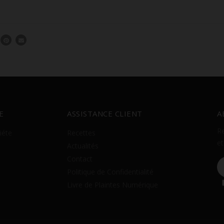
Consentimento para Remarketing
Permitir suporte a funcionalidades do site.
Permitir personalização e recomendações de video.
Permitir armazanamento relacionado à segurança,
autenticação e prevenção de fraudes.
ID de Rastreamento Negado
Consentimento Extra
Anúncios Não Personalizados
Para rejeitar os cookies, desmarque as caixas de
E
ASSISTANCE CLIENT
A
seleção e clique no botão ACEITAR.
Re
iéte
Recettes
et
Actualités
Contact
Politique de Confidentialité
Livre de Plaintes Numérique