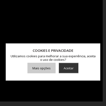
COOKIES E PRIVACIDADE
Utilizamos cookies para melhorar a sua experiência, aceita
o uso de cookies?
Mais opções
Aceitar
Armazenamento de Anúncios
Armazenamento de Análises
Adições
Consentimento Google Ads, Google Shopping e Google
Play.