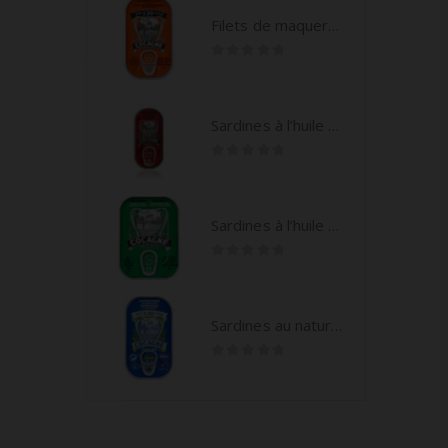
Filets de maquereau à l’huile d’olive 125g
0
out of 5
Sardines à l’huile d’olive 90g
0
out of 5
Sardines à l’huile d’olive sans peau et sans arêtes 105g
0
out of 5
Sardines au naturel 125g
0
out of 5