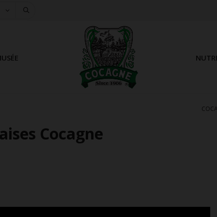
USÉE
NUTR
COC
gaises Cocagne