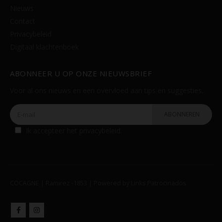
Nieuws
Contact
Privacybeleid
Digitaal klachtenboek
ABONNEER U OP ONZE NIEUWSBRIEF
Voor al ons nieuws en een overvloed aan tips en suggesties.
Ik accepteer het
privacybeleid
.
COCAGNE | Ramirez -1853 | Powered by
Links Patrocinados