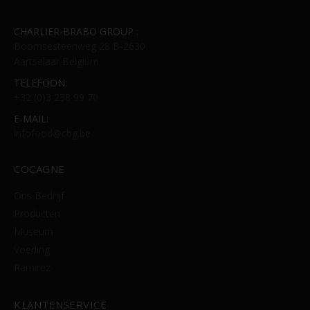
Permitir suporte a funcionalidades do site.
Permitir personalização e recomendações de video.
CHARLIER-BRABO GROUP :
Permitir armazanamento relacionado à segurança,
Boomsesteenweg 28 B-2630
autenticação e prevenção de fraudes.
Aartselaar Belgium
ID de Rastreamento Negado
TELEFOON:
Consentimento Extra
+32 (0)3 238 99 70
Anúncios Não Personalizados
E-MAIL:
Para rejeitar os cookies, desmarque as caixas de
infofood@cbg.be
seleção e clique no botão ACEITAR.
COCAGNE
Ons Bedrijf
Producten
Museum
Voeding
Ramirez
KLANTENSERVICE