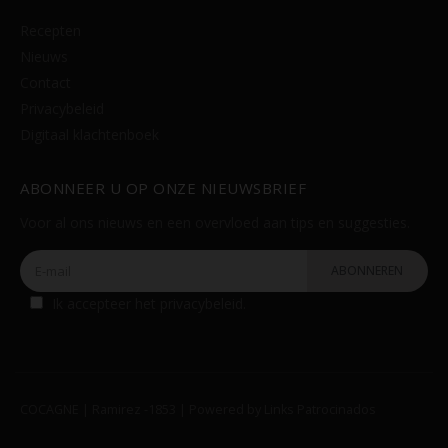
Recepten
Nieuws
Contact
Privacybeleid
Digitaal klachtenboek
ABONNEER U OP ONZE NIEUWSBRIEF
Voor al ons nieuws en een overvloed aan tips en suggesties.
Ik accepteer het
privacybeleid
.
COCAGNE | Ramirez -1853 | Powered by
Links Patrocinados