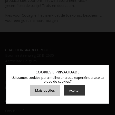
product! Kies voor ons nieuwe assortiment MSC*-
gecertificeerde tonijn! Trots en duurzaam.
Kies voor Cocagne, het merk dat de toekomst beschermt,
voor een goede smaak morgen.
CHARLIER-BRABO GROUP :
Boomsesteenweg 28 B-2630
Aartselaar Belgium
TELEFOON:
COOKIES E PRIVACIDADE
+32 (0)3 238 99 70
Utilizamos cookies para melhorar a sua experiência, aceita
o uso de cookies?
E-MAIL:
infofood@cbg.be
Mais opções
Aceitar
COCAGNE
Armazenamento de Anúncios
Armazenamento de Análises
Ons Bedrijf
Adições