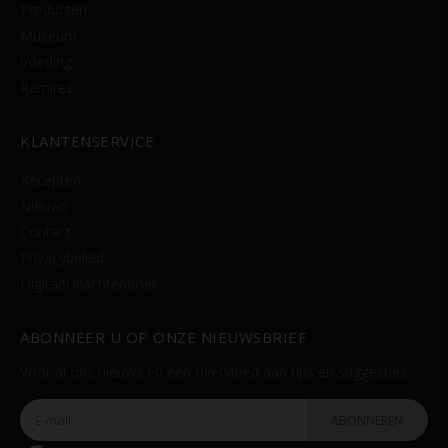
Producten
Consentimento Google Ads, Google Shopping e Google
Museum
Play.
Voeding
Consentimento para Remarketing
Permitir suporte a funcionalidades do site.
Ramirez
Permitir personalização e recomendações de video.
Permitir armazanamento relacionado à segurança,
KLANTENSERVICE
autenticação e prevenção de fraudes.
ID de Rastreamento Negado
Recepten
Consentimento Extra
Nieuws
Anúncios Não Personalizados
Contact
Para rejeitar os cookies, desmarque as caixas de
Privacybeleid
seleção e clique no botão ACEITAR.
Digitaal klachtenboek
ABONNEER U OP ONZE NIEUWSBRIEF
Voor al ons nieuws en een overvloed aan tips en suggesties.